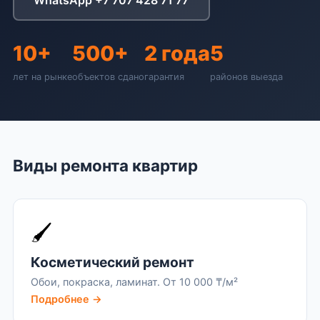
10+
500+
2 года
5
Вызвать замерщика
лет на рынке
объектов сдано
гарантия
районов выезда
+7 707 428 71 77
Виды ремонта квартир
🖌️
Косметический ремонт
Обои, покраска, ламинат. От 10 000 ₸/м²
Подробнее →