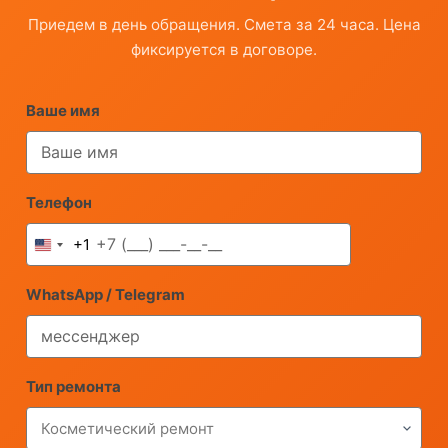
Приедем в день обращения. Смета за 24 часа. Цена
фиксируется в договоре.
Ваше имя
Телефон
+1
United
States
WhatsApp / Telegram
+1
Тип ремонта