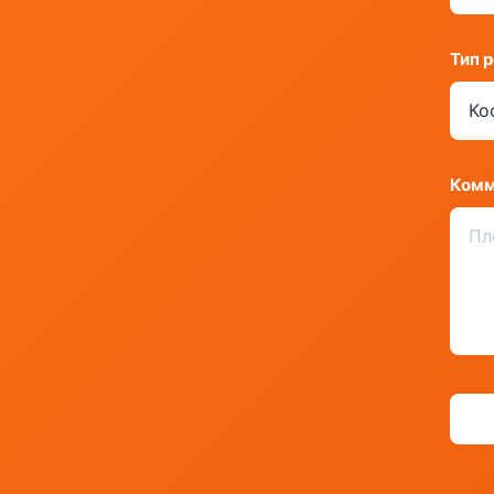
Тип 
Комм