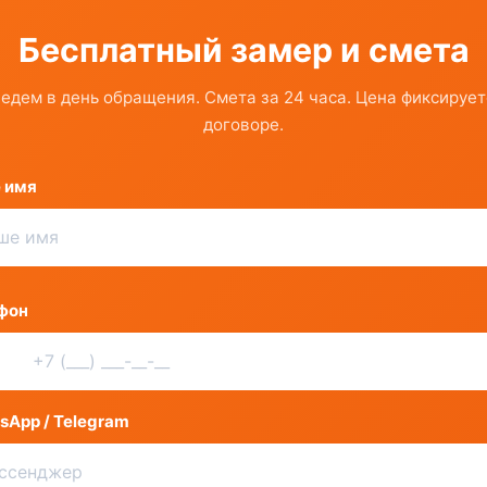
Бесплатный замер и смета
едем в день обращения. Смета за 24 часа. Цена фиксирует
договоре.
 имя
фон
+1
ited
tes
sApp / Telegram