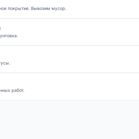
ьное покрытие. Вывозим мусор.
й
унтовка.
тусы.
нных работ.