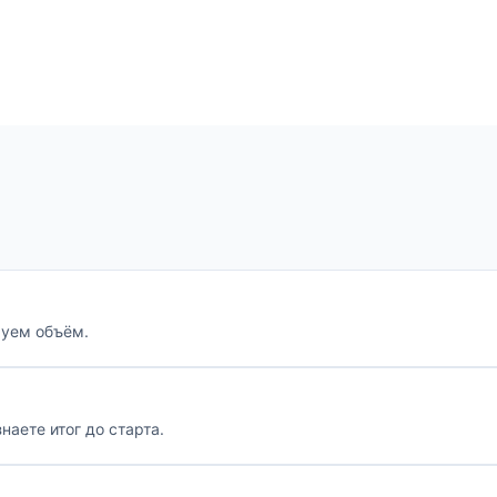
руем объём.
наете итог до старта.