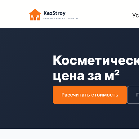
Перейти
KazStroy
Ус
к
РЕМОНТ КВАРТИР · АЛМАТЫ
содержимому
Косметическ
цена за м²
Рассчитать стоимость