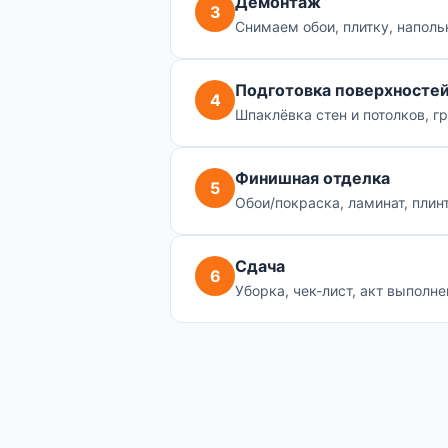
Демонтаж
3
Снимаем обои, плитку, напол
Подготовка поверхносте
4
Шпаклёвка стен и потолков, гр
Финишная отделка
5
Обои/покраска, ламинат, плин
Сдача
6
Уборка, чек-лист, акт выполне