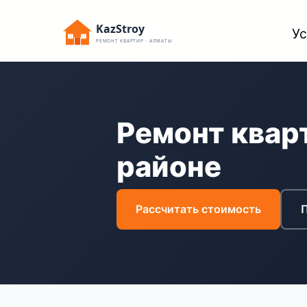
Перейти
KazStroy
Ус
к
РЕМОНТ КВАРТИР · АЛМАТЫ
содержимому
Ремонт квар
районе
Рассчитать стоимость