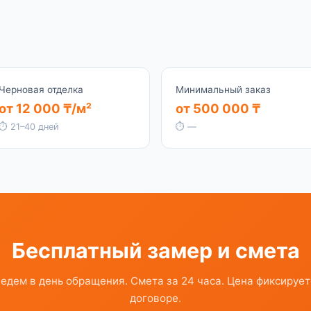
+7 707 428 71 77
Черновая отделка
Минимальный заказ
от 12 000 ₸/м²
от 500 000 ₸
⏱ 21–40 дней
⏱ —
Бесплатный замер и смета
едем в день обращения. Смета за 24 часа. Цена фиксирует
договоре.