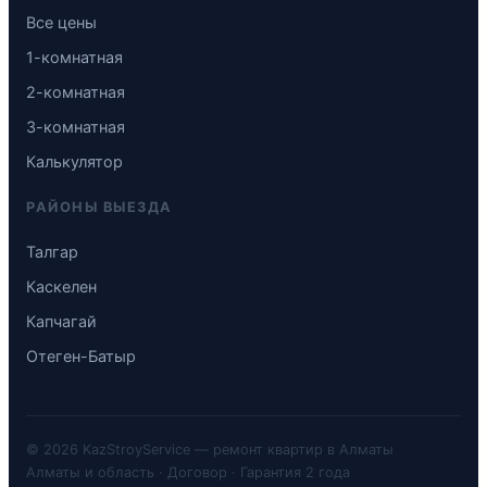
Все цены
1-комнатная
2-комнатная
3-комнатная
Калькулятор
РАЙОНЫ ВЫЕЗДА
Талгар
Каскелен
Капчагай
Отеген-Батыр
© 2026 KazStroyService — ремонт квартир в Алматы
Алматы и область · Договор · Гарантия 2 года