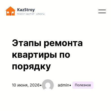
Перейти
KazStroy
к
РЕМОНТ КВАРТИР · АЛМАТЫ
содержимому
Этапы ремонта
квартиры по
порядку
10 июня, 2026
•
admin
•
Полезное