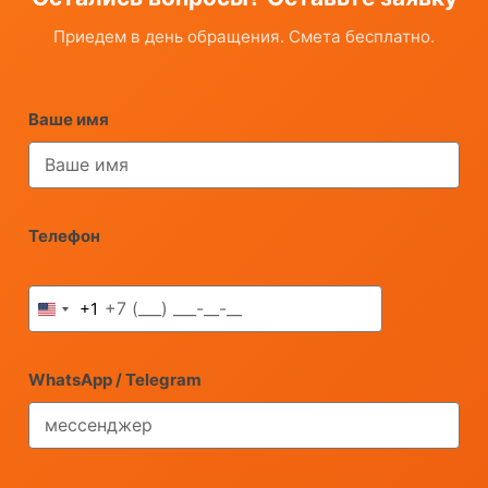
Приедем в день обращения. Смета бесплатно.
Ваше имя
Телефон
+1
United
States
+1
WhatsApp / Telegram